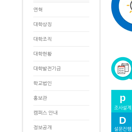
연혁
대학상징
대학조직
대학현황
대학발전기금
학교법인
p
홍보관
조사설계
캠퍼스 안내
D
정보공개
설문진행