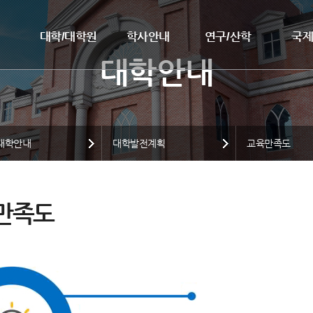
대학/대학원
학사안내
연구/산학
국
대학안내
대학발전계획
교육만족도
만족도