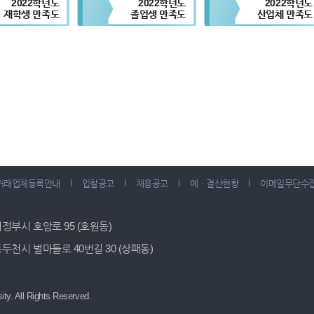
2022학년도
2022학년도
2022학년도
재학생 만족도
졸업생 만족도
산업체 만족도
거래업체등록안내
입찰공고
채용공고
예ㆍ결산현황
이메일무단수
 의정부시 호암로 95 (호원동)
 동두천시 벌마들로 40번길 30 (상패동)
ity.
All Rights Reserved.