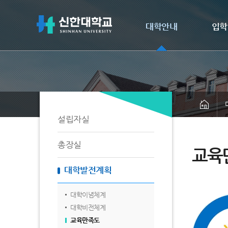
대학안내
입학
설립자실
총장실
교육
대학발전계획
대학이념체계
대학비전체계
교육만족도