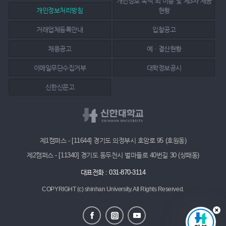
개인정보 목적 외 이용 및 제3자 제공
개인정보처리방침
현황
거래업체등록안내
입찰공고
채용공고
예ㆍ결산현황
이메일무단수집거부
대학정보공시
신한신문고
제1캠퍼스 - [11644] 경기도 의정부시 호암로 95 (호원동)
제2캠퍼스 - [11340] 경기도 동두천시 벌마들로 40번길 30 (상패동)
대표전화 : 031-870-3114
COPYRIGHT (c) shinhan University.
All Rights Reserved.