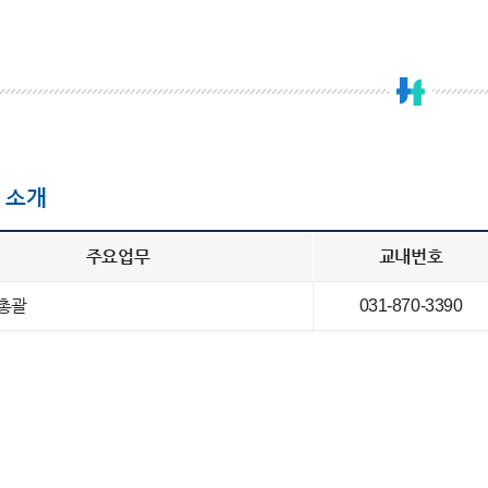
 소개
주요업무
교내번호
총괄
031-870-3390