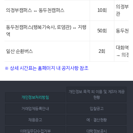
의정부캠
의정부캠퍼스 ↔ 동두천캠퍼스
10회
관
동두천캠퍼스(행복기숙사, 로뎀관) ↔ 지행
50회
동두천캠
역
대화역→
일산 순환버스
2회
→ 의정
※ 상세 시간표는 홈페이지 내 공지사항 참조
개인정보 목적 외 이용 및 제3자 제공
개인정보처리방침
현황
거래업체등록안내
입찰공고
채용공고
예ㆍ결산현황
이메일무단수집거부
대학정보공시