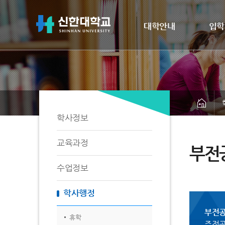
대학안내
입학
학사정보
교육과정
부전
수업정보
학사행정
부전
휴학
주전공