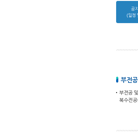
공
(일정 
부전공
부전공 및
복수전공을