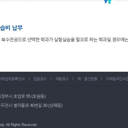
습비 납부
 복수전공으로 선택한 학과가 실험실습을 필요로 하는 학과일 경우에
거래업체등록안내
입찰공고
채용공고
예ㆍ결산현황
이메일무단수
 의정부시 호암로 95 (호원동)
 동두천시 벌마들로 40번길 30 (상패동)
ity.
All Rights Reserved.