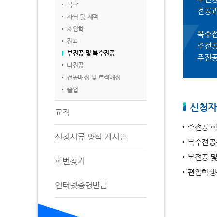
복학
전공
자퇴 및 제적
재입학
복수
전과
주전공
부전공 및 복수전공
주전공
다전공
전공배정 및 트랙배정
졸업
신청자
교직
주전공 학
신청서류 양식 게시판
복수전공은
부전공 및
학번찾기
편입학생은
인터넷증명발급