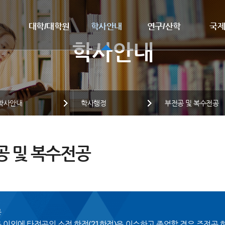
대학/대학원
학사안내
연구/산학
국
학사안내
학사행정
부전공 및 복수전공
공 및 복수전공
공
 이외에 타전공의 소정 학점(21학점)을 이수하고 졸업할 경우 주전공