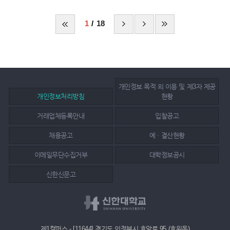
1
18
개인정보 목적 외 이용 및 제3자 제공
개인정보처리방침
현황
거래업체등록안내
입찰공고
채용공고
예ㆍ결산현황
이메일무단수집거부
대학정보공시
신한신문고
제1캠퍼스 - [11644] 경기도 의정부시 호암로 95 (호원동)