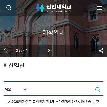
예산/결산
예산/결산
2026회계연도 교비회계 제1차 추가경정예산 자금예산서 공고