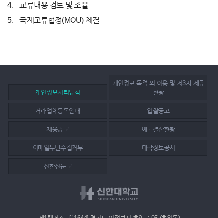
교류내용 검토 및 조율
국제교류협정(MOU) 체결
개인정보 목적 외 이용 및 제3자 제공
개인정보처리방침
현황
거래업체등록안내
입찰공고
채용공고
예ㆍ결산현황
이메일무단수집거부
대학정보공시
신한신문고
제1캠퍼스 - [11644] 경기도 의정부시 호암로 95 (호원동)