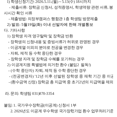
1) 학생신청기간: 2026.5.11.(월) ~ 5.13(수) 18시까지
- 제출서류: 장학금 신청서, 성적증명서, 학생역량 관련 서류, 봉
사시간 확인 서류
- 제출방법: 의정부캠퍼스 행함관 1층 학생팀 방문제출
2) 발표: 5월19일(화) 이내 선발자에 한해 개별통보
다
.
기타사항
1)
장학생 자격 영구탈락 및 장학금 반환
-
장학생의 신청내용 및 증빙서류가 허위로 판명된 경우
-
이공계열 이외의 분야로 전공을 변경한 경우
-
자퇴
,
제적 등 수학 중단한 경우
- 장학생 자격 및 장학금 수혜를 포기하는 경우
2)
이공계지원 특별법에 의거한 환수 (붙임2 필독!)
- (수학 중단자)
자퇴
,
제적 등 수학 중단한 경우
- (전공변경자) '12년 이후 선발된 장학생 중 재학 기간 중 이
- (환수금액 산정) 장학금 총 지급액 중 초기2년의 지급액을 제외하
라. 문의: 학생팀 031)870-3354
붙임: 1. 국가우수장학금(이공계) 신청서 1부
2. 2026년도 이공계 우수학생 국가장핛가업 환수 업무처리기준 1부