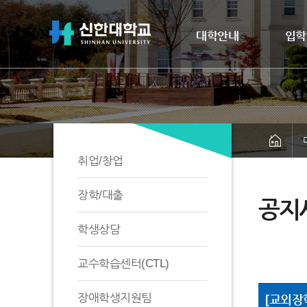
대학안내
입학
취업/창업
장학/대출
공지
학생상담
교수학습센터(CTL)
장애학생지원팀
[교외장