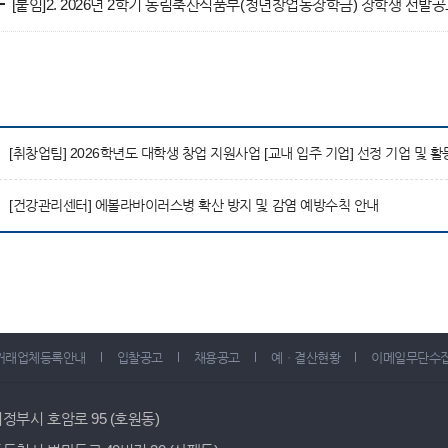
[붙임]2. 2026년 2학기 농림축산식품부(청년창업농장학금) 장학생 선발공고
[취창업팀] 2026학년도 대학생 창업 지원사업 [교내 입주 기업] 선정 기업 및 활
[건강관리센터] 에볼라바이러스병 확산 방지 및 감염 예방수칙 안내
거래업체등록안내
입찰공고
채용공고
예ㆍ결산현황
이메일무단수
 의정부시 호암로 95 (호원동)