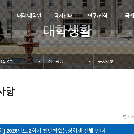
대학/대학원
학사안내
연구/산학
국
대학생활
신한광장
공지사항
사항
분류
학] 2026년도 2학기 청년창업농장학생 선발 안내