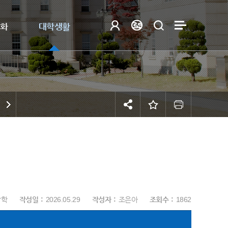
제화
대학생활
장학
작성일
2026.05.29
작성자
조은아
조회수
1862