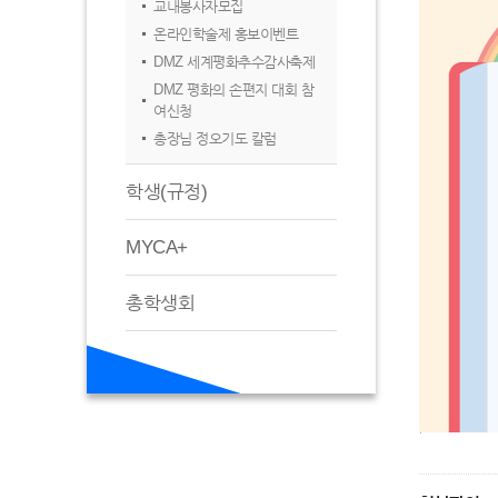
교내봉사자모집
온라인학술제 홍보이벤트
DMZ 세계평화추수감사축제
DMZ 평화의 손편지 대회 참
여신청
총장님 정오기도 칼럼
학생(규정)
MYCA+
총학생회