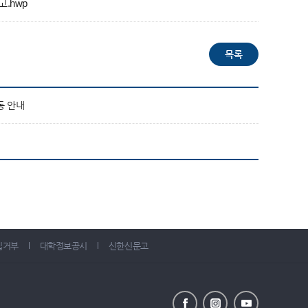
.hwp
동 안내
집거부
대학정보공시
신한신문고