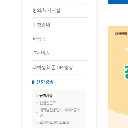
편의/복지시설
보험안내
학생증
IT서비스
대학생활 꿀TIP 영상
신한광장
공지사항
신한신문고
대학발전방안 아이디어공모
전
교내아르바이트모집