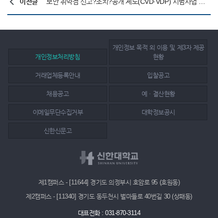
이전글
보안 취약점 신고?조치?공개 제도(CVD·VDP) 시범사업 안내
개인정보 목적 외 이용 및 제3자 제공
개인정보처리방침
현황
거래업체등록안내
입찰공고
채용공고
예ㆍ결산현황
이메일무단수집거부
대학정보공시
신한신문고
제1캠퍼스 - [11644] 경기도 의정부시 호암로 95 (호원동)
제2캠퍼스 - [11340] 경기도 동두천시 벌마들로 40번길 30 (상패동)
대표전화 : 031-870-3114