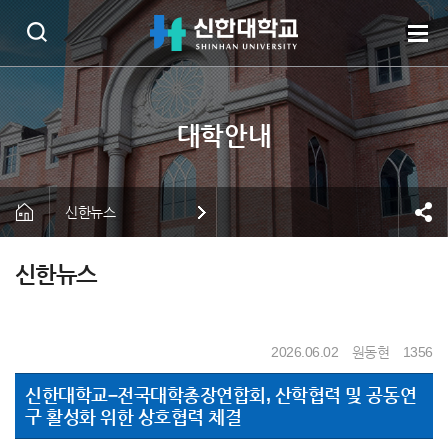
신한뉴스
신한뉴스
2026.06.02
원동현
1356
신한대학교–전국대학총장연합회, 산학협력 및 공동연
구 활성화 위한 상호협력 체결