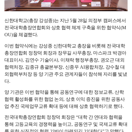
신한대학교
(
총장 강성종
)
는 지난
5
월
28
일 의정부 캠퍼스에서
전국대학총장연합회와 상호 협력 체계 구축을 위한 협약식
(M
OU)
을 체결했다
.
이번 협약식에는 강성종 신한대학교 총장을 비롯해 전국대학
총장연합회 정창덕 회장과 장무길 사무총장
,
마스파크 박경아
대표이사
,
김연수 기술이사
,
이채락 행정부총장
,
권오근 대외
협력처장
,
김종규 총괄본부장
,
신종우
AI
융합처장
,
강수철 대
외협력부처장 등 양 기관 주요 관계자들이 참석해 자리를 빛냈
다
.
양 기관은 이번 협약을 통해 공동연구에 대한 정보교류
,
산학
협력 활성화를 위한 협업 논의
,
상호 이익 증진을 위한 공동사
업 추진 국제업무교류 확대 등에 대해 상호 협력하기로 했다
.
전국대학총장연합회 정창덕 회장은
“
대학 간 연대와 협력을
통해 고등교육의 경쟁력을 높이고
,
공동연구 및 국제교류 확대
를 위한 실질적인 협력 기반이 마련되길 기대한다
”
고 말했다
.